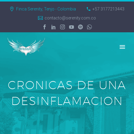
Finca Serenity, Tenjo - Colombia
+57 3177213443
contacto@serenity.com.co
CRONICAS DE UNA
DESINFLAMACION