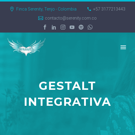
Finca Serenity, Tenjo - Colombia
+57 3177213443
contacto@serenity.com.co
GESTALT
INTEGRATIVA