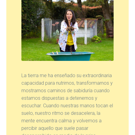
La tierra me ha enseñado su extraordinaria
capacidad para nutrirnos, transformarnos y
mostrarnos caminos de sabiduría cuando
estamos dispuestas a detenernos y
escuchar. Cuando nuestras manos tocan el
suelo, nuestro ritmo se desacelera, la
mente encuentra calma y volvemos a
percibir aquello que suele pasar