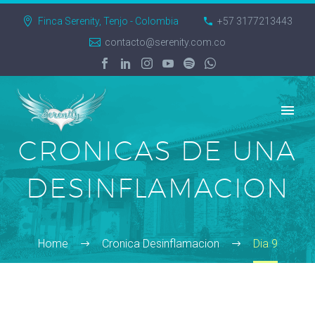
Finca Serenity, Tenjo - Colombia
+57 3177213443
contacto@serenity.com.co
CRONICAS DE UNA
DESINFLAMACION
Home
Cronica Desinflamacion
Dia 9