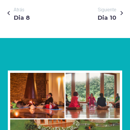
NAVEGACIÓN
Atrás
Siguiente
Dia 8
Dia 10
DE
ENTRADAS