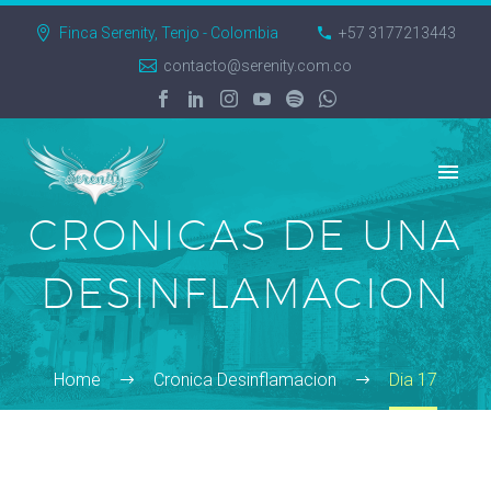
Finca Serenity, Tenjo - Colombia
+57 3177213443
contacto@serenity.com.co
CRONICAS DE UNA
DESINFLAMACION
Home
Cronica Desinflamacion
Dia 17