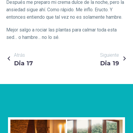
Después me preparo mi crema dulce de la noche, pero la
ansiedad sigue ahí. Como rápido. Me inflo. Eructo. Y
entonces entiendo que tal vez no es solamente hambre.
Mejor salgo a rociar las plantas para calmar toda esta
sed… o hambre… no lo sé.
NAVEGACIÓN
Atrás
Siguiente
Dia 17
Dia 19
DE
ENTRADAS