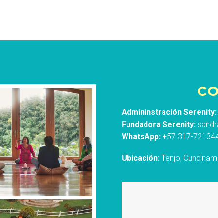
C
Admininstración Serenity:
Fundadora Serenity:
sandr
WhatsApp:
+57 317-72134
Ubicación:
Tenjo, Cundinam