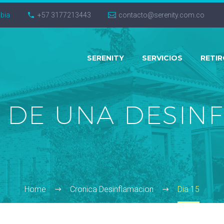
mbia
+57 3177213443
contacto@serenity.com.co
SERENITY
SERVICIOS
RETI
 DE UNA DESIN
Home
Cronica Desinflamacion
Dia 15