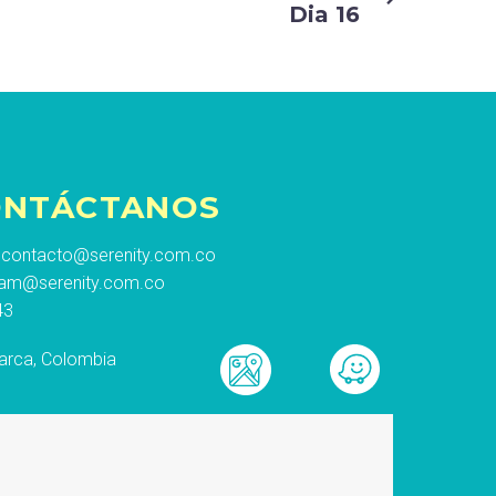
Dia 16
ONTÁCTANOS
contacto@serenity.com.co
am@serenity.com.co
43
arca, Colombia