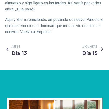
almuerzo y algo ligero en las tardes. Así venía por varios
años. ¿Qué pasó?
Aquí y ahora, renaciendo, empezando de nuevo. Pareciera
que mis emociones dominan, que me enredo en círculos
nocivos. Vuelvo a empezar.
NAVEGACIÓN
Atrás
Siguiente
Dia 13
Dia 15
DE
ENTRADAS