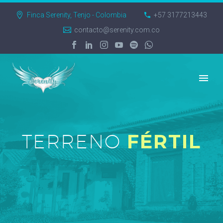
Finca Serenity, Tenjo - Colombia
+57 3177213443
contacto@serenity.com.co
TERRENO
FÉRTIL