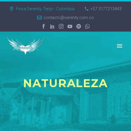
Finca Serenity, Tenjo - Colombia
+57 3177213443
contacto@serenity.com.co
NATURALEZA