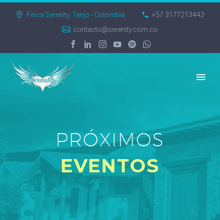
Finca Serenity, Tenjo - Colombia
+57 3177213443
contacto@serenity.com.co
PRÓXIMOS
EVENTOS