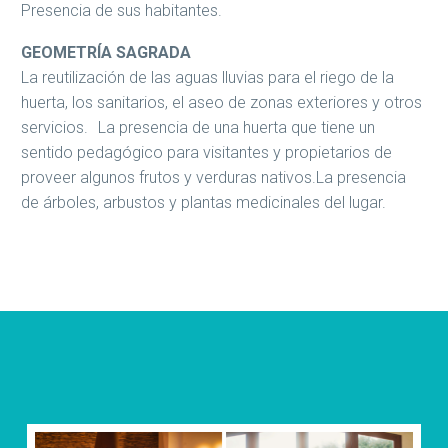
Presencia de sus habitantes.
GEOMETRÍA SAGRADA
La reutilización de las aguas lluvias para el riego de la
huerta, los sanitarios, el aseo de zonas exteriores y otros
servicios. La presencia de una huerta que tiene un
sentido pedagógico para visitantes y propietarios de
proveer algunos frutos y verduras nativos.La presencia
de árboles, arbustos y plantas medicinales del lugar.