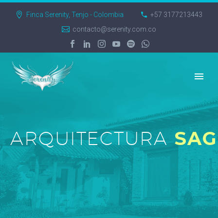
Finca Serenity, Tenjo - Colombia
+57 3177213443
contacto@serenity.com.co
ARQUITECTURA
SA