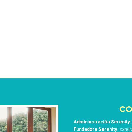
C
Admininstración Serenity:
Fundadora Serenity:
sandr