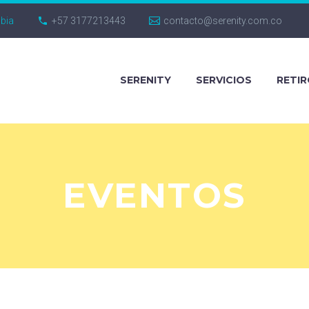
mbia
+57 3177213443
contacto@serenity.com.co
SERENITY
SERVICIOS
RETI
EVENTOS